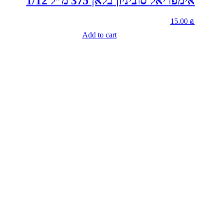
אימפריאל סוביניון בלאן 375 מ”ל 1/12
15.00
₪
Add to cart