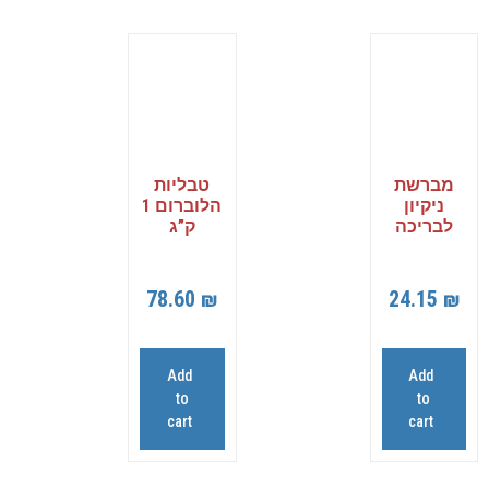
מברשת
טבליות
ניקיון
הלוברום 1
לבריכה
ק”ג
78.60
₪
24.15
₪
Add
Add
to
to
cart
cart