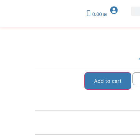
0.00
₪
Add to cart