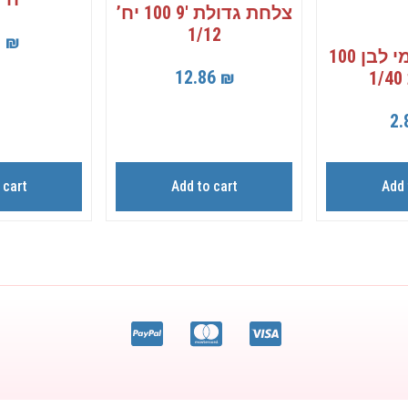
צלחת גדולת 9′ 100 יח’
1/12
0
₪
סכין חד פעמי לבן 100
12.86
₪
1
2.
 cart
Add to cart
Add 