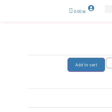
0.00
₪
Add to cart