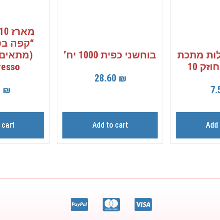
“קפה בט
ות מתכת
בוחשני כפית 1000 יח’
(מתאים 
זק 10
esso)
28.60
₪
7.
0
₪
 cart
Add to cart
Add 