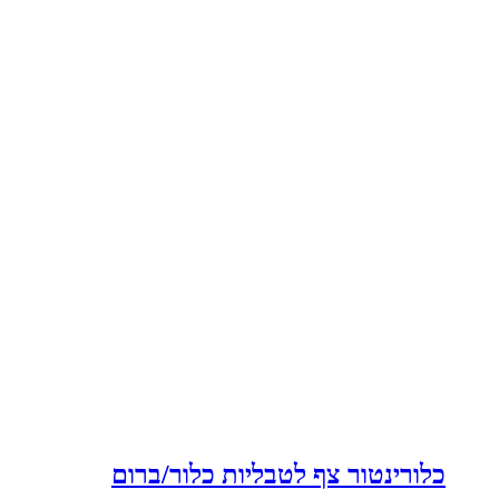
כלורינטור צף לטבליות כלור/ברום