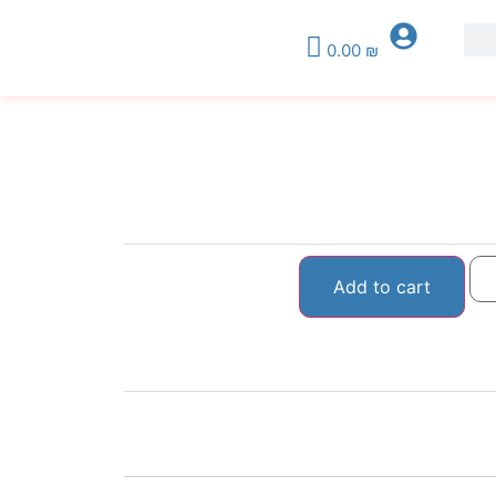
0.00
₪
Add to cart