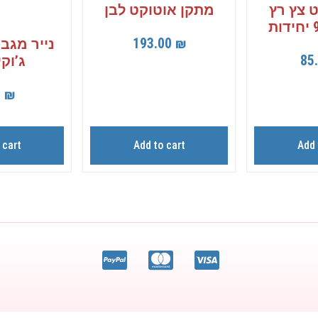
ט צץ רץ
מתקן אוטוקט לבן
193.00
₪
נייר מגב
85
ג’וקי 6 י
0
₪
 cart
Add to cart
Add 