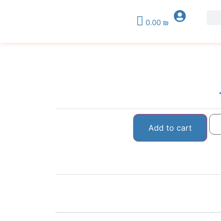
0.00
₪
Add to cart