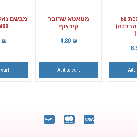
מגב מתכת 60
מטאטא שרובר
מבשם נוזלי
הברגה)
קירצוף
400 מ”ל
1
5
₪
4.80
₪
8.
 cart
Add to cart
Add 