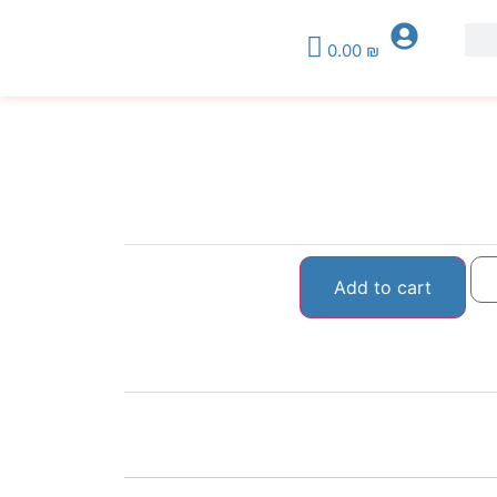
0.00
₪
Add to cart