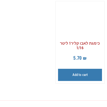
כימגת לאבו קליר1 ליטר
1/16
5.70
₪
Add to cart