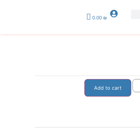
0.00
₪
Add to cart