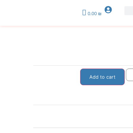
0.00
₪
Add to cart