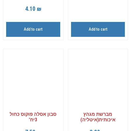
4.10
₪
Add to cart
Add to cart
מברשת מגהץ
סבון אסלה פוקוס כחול
איכותית(איטליה)
3יח’