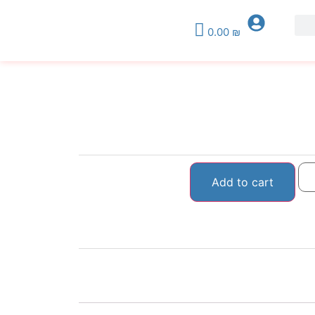
0.00
₪
Add to cart