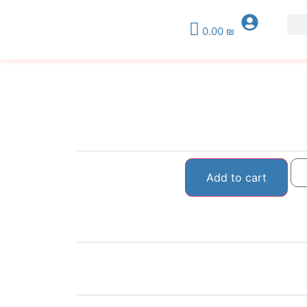
0.00
₪
Add to cart